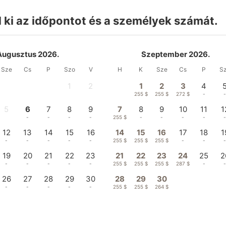
 ki az időpontot és a személyek számát.
Augusztus 2026.
Szeptember 2026.
Sze
Cs
P
Szo
V
H
K
Sze
Cs
P
S
1
2
1
2
3
4
-
-
255 $
255 $
272 $
-
5
6
7
8
9
7
8
9
10
11
1
-
-
-
-
-
255 $
-
-
-
-
12
13
14
15
16
14
15
16
17
18
1
-
-
-
-
-
255 $
255 $
255 $
-
-
19
20
21
22
23
21
22
23
24
25
2
-
-
-
-
-
255 $
255 $
255 $
287 $
-
26
27
28
29
30
28
29
30
-
-
-
-
-
255 $
255 $
264 $