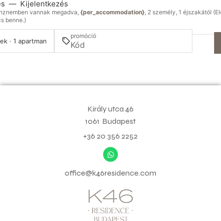
és
—
Kijelentkezés
énznemben vannak megadva,
{per_accommodation}
, 2 személy, 1 éjszakától (E
s benne.)
promóció
ek · 1 apartman
Király utca 46
1061
Budapest
+36 20 356 2252
office@k46residence.com