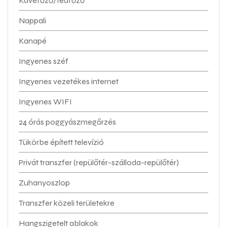
Kávéfőző/teafőző
Nappali
Kanapé
Ingyenes széf
Ingyenes vezetékes internet
Ingyenes WIFI
24 órás poggyászmegőrzés
Tükörbe épített televízió
Privát transzfer (repülőtér-szálloda-repülőtér)
Zuhanyoszlop
Transzfer közeli területekre
Hangszigetelt ablakok