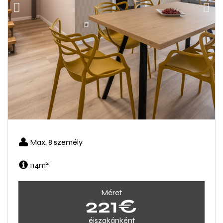
Max. 8 személy
2
114m
Méret
221€
éjszakánként