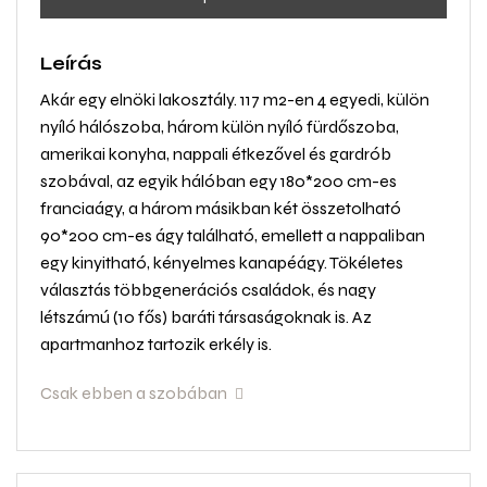
Leírás
Akár egy elnöki lakosztály. 117 m2-en 4 egyedi, külön
nyíló hálószoba, három külön nyíló fürdőszoba,
amerikai konyha, nappali étkezővel és gardrób
szobával, az egyik hálóban egy 180*200 cm-es
franciaágy, a három másikban két összetolható
90*200 cm-es ágy található, emellett a nappaliban
egy kinyitható, kényelmes kanapéágy. Tökéletes
választás többgenerációs családok, és nagy
létszámú (10 fős) baráti társaságoknak is. Az
apartmanhoz tartozik erkély is.
Csak ebben a szobában